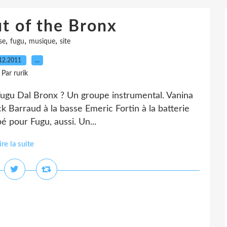
ut of the Bronx
,
,
,
se
fugu
musique
site
12.2011
…
Par rurik
 Fugu Dal Bronx ? Un groupe instrumental. Vanina
ck Barraud à la basse Emeric Fortin à la batterie
é pour Fugu, aussi. Un...
ire la suite