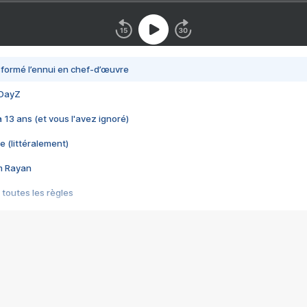
nsformé l’ennui en chef-d’œuvre
 DayZ
 a 13 ans (et vous l'avez ignoré)
e (littéralement)
im Rayan
 toutes les règles
s les jeux vidéo
us choquant de Rockstar ? - Le scandale BULLY
e plus moche de Steam
du RÊVE tourne au CAUCHEMAR