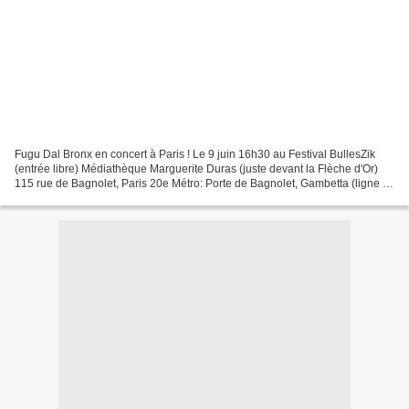
Fugu Dal Bronx en concert à Paris ! Le 9 juin 16h30 au Festival BullesZik
(entrée libre) Médiathèque Marguerite Duras (juste devant la Flèche d'Or)
115 rue de Bagnolet, Paris 20e Métro: Porte de Bagnolet, Gambetta (ligne 3)
Bus: 26, 64, 76, 50 Le 29 juin...